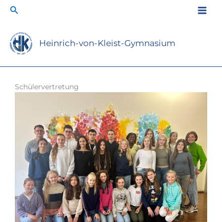
Zum
Suchen
Inhalt
springen
Heinrich-von-Kleist-Gymnasium
Schülervertretung