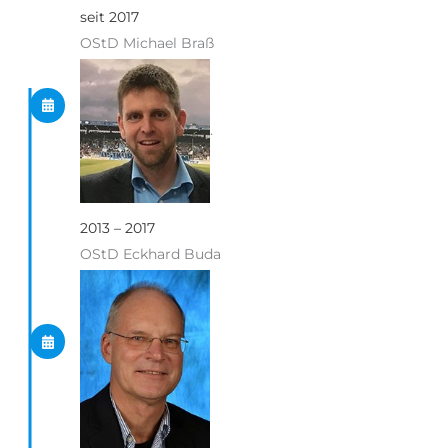
seit 2017
OStD Michael Braß
.
2013 – 2017
OStD Eckhard Buda