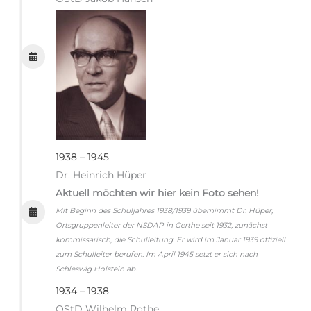
1938 – 1945
Dr. Heinrich Hüper
Aktuell möchten wir hier kein Foto sehen!
Mit Beginn des Schuljahres 1938/1939 übernimmt Dr. Hüper,
Ortsgruppenleiter der NSDAP in Gerthe seit 1932, zunächst
kommissarisch, die Schulleitung. Er wird im Januar 1939 offiziell
zum Schulleiter berufen. Im April 1945 setzt er sich nach
Schleswig Holstein ab.
1934 – 1938
OStD Wilhelm Rothe