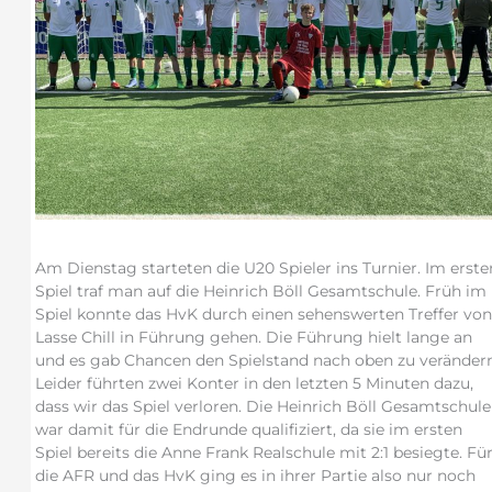
Am Dienstag starteten die U20 Spieler ins Turnier. Im erste
Spiel traf man auf die Heinrich Böll Gesamtschule. Früh im
Spiel konnte das HvK durch einen sehenswerten Treffer von
Lasse Chill in Führung gehen. Die Führung hielt lange an
und es gab Chancen den Spielstand nach oben zu verändern
Leider führten zwei Konter in den letzten 5 Minuten dazu,
dass wir das Spiel verloren. Die Heinrich Böll Gesamtschule
war damit für die Endrunde qualifiziert, da sie im ersten
Spiel bereits die Anne Frank Realschule mit 2:1 besiegte. Fü
die AFR und das HvK ging es in ihrer Partie also nur noch