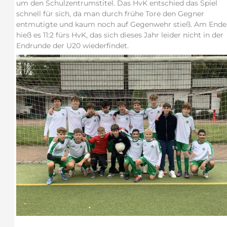
um den Schulzentrumstitel. Das HvK entschied das Spiel
schnell für sich, da man durch frühe Tore den Gegner
entmutigte und kaum noch auf Gegenwehr stieß. Am Ende
hieß es 11:2 fürs HvK, das sich dieses Jahr leider nicht in der
Endrunde der U20 wiederfindet.